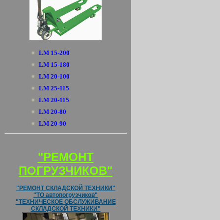
LM 15-200
LM 15-180
LM 20-100
LM 25-115
LM 20-115
LM 20-80
LM 20-90
"РЕМОНТ
ПОГРУЗЧИКОВ"
"РЕМОНТ СКЛАДСКОЙ ТЕХНИКИ"
"ТО автопогрузчиков"
"ТЕХНИЧЕСКОЕ ОБСЛУЖИВАНИЕ
СКЛАДСКОЙ ТЕХНИКИ"