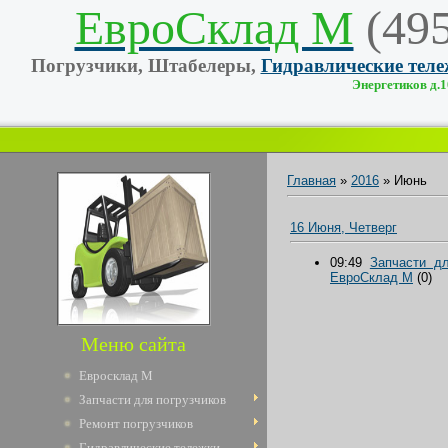
ЕвроСклад М
(49
Погрузчики, Штабелеры,
Гидравлические тел
Энергетиков д.10
Главная
»
2016
»
Июнь
16 Июня, Четверг
09:49
Запчасти д
ЕвроCклад М
(0)
Меню сайта
Евросклад М
Запчасти для погрузчиков
Ремонт погрузчиков
Гидравлические тележки