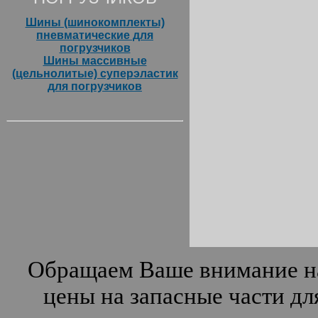
Шины (шинокомплекты)
пневматические для
погрузчиков
Шины массивные
(цельнолитые) суперэластик
для погрузчиков
Обращаем Ваше внимание на
цены на запасные части дл