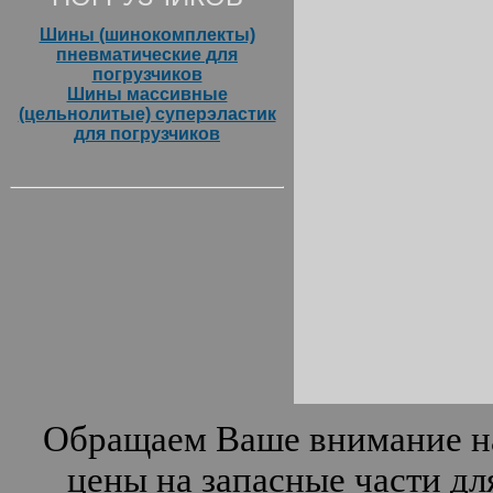
Шины (шинокомплекты)
пневматические для
погрузчиков
Шины массивные
(цельнолитые) суперэластик
для погрузчиков
Обращаем Ваше внимание на
цены на запасные части дл