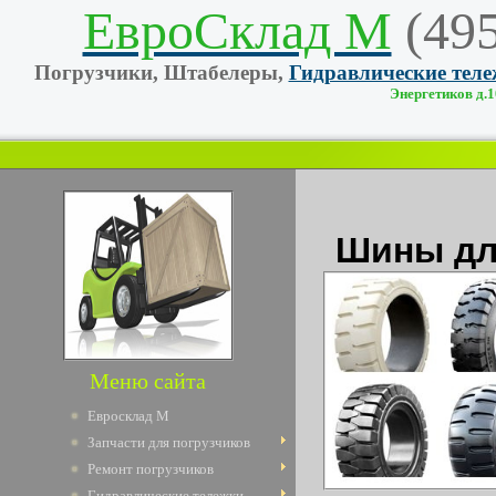
ЕвроСклад М
(49
Погрузчики, Штабелеры,
Гидравлические тел
Энергетиков д.10
Шины дл
Меню сайта
Евросклад М
Запчасти для погрузчиков
Ремонт погрузчиков
Гидравлические тележки