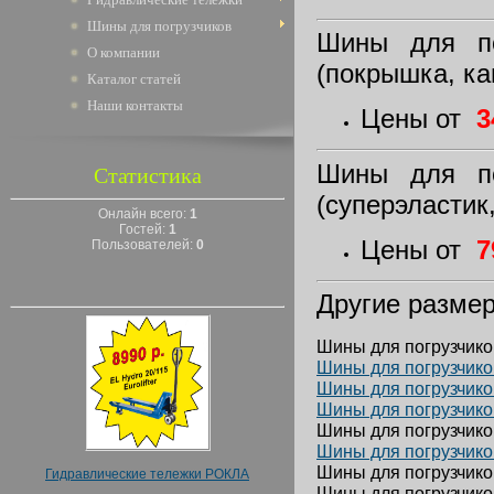
Шины для погрузчиков
Шины для по
О компании
(покрышка, ка
Каталог статей
Наши контакты
Цены от
3
Шины для по
Статистика
(суперэластик
Онлайн всего:
1
Гостей:
1
Цены от
7
Пользователей:
0
Другие разме
Шины для погрузчиков
Шины для погрузчиков
Шины для погрузчиков
Шины для погрузчиков
Шины для погрузчиков
Шины для погрузчиков
Шины для погрузчиков
Гидравлические тележки РОКЛА
Шины для погрузчиков