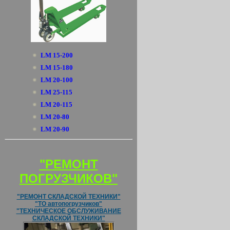
LM 15-200
LM 15-180
LM 20-100
LM 25-115
LM 20-115
LM 20-80
LM 20-90
"РЕМОНТ
ПОГРУЗЧИКОВ"
"РЕМОНТ СКЛАДСКОЙ ТЕХНИКИ"
"ТО автопогрузчиков"
"ТЕХНИЧЕСКОЕ ОБСЛУЖИВАНИЕ
СКЛАДСКОЙ ТЕХНИКИ"