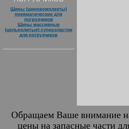
Шины (шинокомплекты)
пневматические для
погрузчиков
Шины массивные
(цельнолитые) суперэластик
для погрузчиков
Обращаем Ваше внимание на
цены на запасные части дл