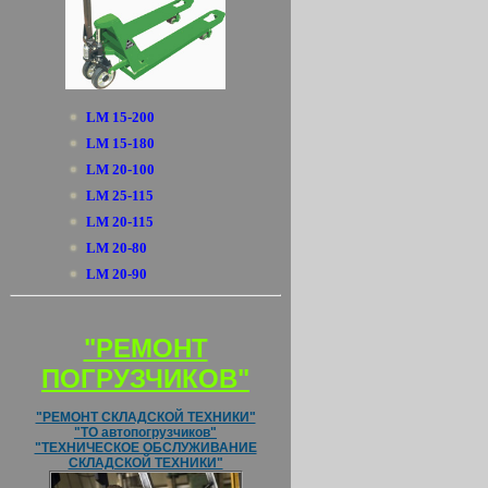
LM 15-200
LM 15-180
LM 20-100
LM 25-115
LM 20-115
LM 20-80
LM 20-90
"РЕМОНТ
ПОГРУЗЧИКОВ"
"РЕМОНТ СКЛАДСКОЙ ТЕХНИКИ"
"ТО автопогрузчиков"
"ТЕХНИЧЕСКОЕ ОБСЛУЖИВАНИЕ
СКЛАДСКОЙ ТЕХНИКИ"