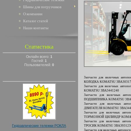
Шины для погрузчиков
О компании
Каталог статей
Наши контакты
Статистика
Онлайн всего:
1
Гостей:
1
Пользователей:
0
Запчасти для вилочных авто
КОЛОДКА KOMATSU 3BA30317
Запчасти для вилочных авто
KOMATSU 3BA3441240
Запчасти для вилочных ав
ПОДШИПНИКА KOMATSU 3BA
Запчасти для вилочных ав
ДВИГАТЕЛЯ KOMATSU 3BA344
Запчасти для вилочных авт
ТОРМОЗНОЙ ЦИЛИНДР KOMAT
Запчасти для вилочных авт
Гидравлические тележки РОКЛА
ТРОСИК KOMATSU 3BA393123
Запчасти для вилочных автоп