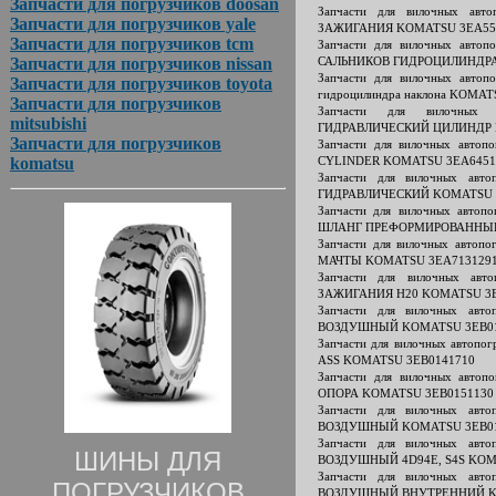
Запчасти для погрузчиков doosan
Запчасти для вилочных ав
Запчасти для погрузчиков yale
ЗАЖИГАНИЯ KOMATSU 3EA55
Запчасти для погрузчиков tcm
Запчасти для вилочных авт
Запчасти для погрузчиков nissan
САЛЬНИКОВ ГИДРОЦИЛИНДРА
Запчасти для вилочных авто
Запчасти для погрузчиков toyota
гидроцилиндра наклона KOMA
Запчасти для погрузчиков
Запчасти для вилочных 
mitsubishi
ГИДРАВЛИЧЕСКИЙ ЦИЛИНДР 
Запчасти для погрузчиков
Запчасти для вилочных авто
komatsu
CYLINDER KOMATSU 3EA6451
Запчасти для вилочных ав
ГИДРАВЛИЧЕСКИЙ KOMATSU 
Запчасти для вилочных авто
ШЛАНГ ПРЕФОРМИРОВАННЫЙ
Запчасти для вилочных авто
МАЧТЫ KOMATSU 3EA713129
Запчасти для вилочных ав
ЗАЖИГАНИЯ H20 KOMATSU 3E
Запчасти для вилочных ав
ВОЗДУШНЫЙ KOMATSU 3EB01
Запчасти для вилочных автоп
ASS KOMATSU 3EB0141710
Запчасти для вилочных авто
ОПОРА KOMATSU 3EB0151130
Запчасти для вилочных ав
ВОЗДУШНЫЙ KOMATSU 3EB0
Запчасти для вилочных ав
ШИНЫ ДЛЯ
ВОЗДУШНЫЙ 4D94E, S4S KOM
Запчасти для вилочных ав
ПОГРУЗЧИКОВ
ВОЗДУШНЫЙ ВНУТРЕННИЙ KO