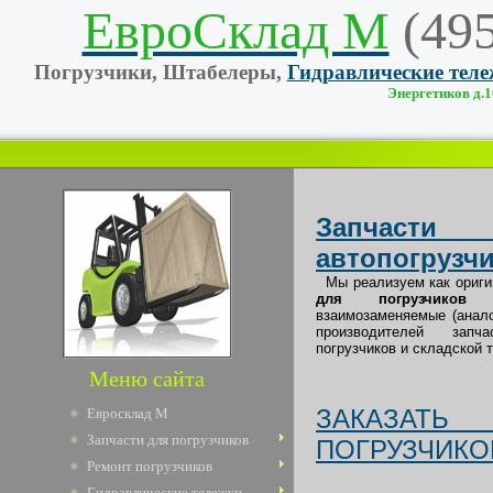
ЕвроСклад М
(49
Погрузчики, Штабелеры,
Гидравлические тел
Энергетиков д.10
Запчаст
автопогрузч
Мы реализуем как ориг
для погрузчико
взаимозаменяемые (анал
производителей зап
погрузчиков и складской т
Меню сайта
ЗАКАЗАТЬ
Евросклад М
Запчасти для погрузчиков
ПОГРУЗЧИКО
Ремонт погрузчиков
Гидравлические тележки