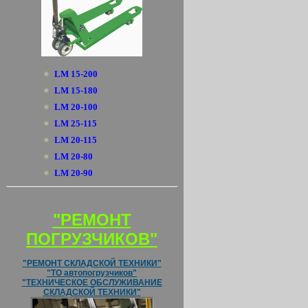
LM 15-200
LM 15-180
LM 20-100
LM 25-115
LM 20-115
LM 20-80
LM 20-90
"РЕМОНТ
ПОГРУЗЧИКОВ"
"РЕМОНТ СКЛАДСКОЙ ТЕХНИКИ"
"ТО автопогрузчиков"
"ТЕХНИЧЕСКОЕ ОБСЛУЖИВАНИЕ
СКЛАДСКОЙ ТЕХНИКИ"