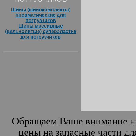
Шины (шинокомплекты)
пневматические для
погрузчиков
Шины массивные
(цельнолитые) суперэластик
для погрузчиков
Обращаем Ваше внимание на
цены на запасные части дл