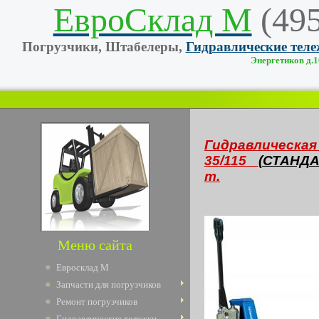
ЕвроСклад М
(49
Погрузчики, Штабелеры,
Гидравлические тел
Энергетиков д.10
Гидравлическа
35/115
(СТАНД
т.
Меню сайта
Евросклад М
Запчасти для погрузчиков
Ремонт погрузчиков
Гидравлические тележки