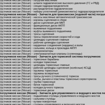
рузчиков ниссан (Nissan) - патрубки масляные
рузчиков ниссан (Nissan) - шланги гидравлические высокого давления (ГС и РВД)
рузчиков ниссан (Nissan) - секции гидрораспределителя
рузчиков ниссан (Nissan) - распределители гидравлические
грузчиков ниссан (Nissan) - наборы уплотнений (ремкомплекты) гидрораспределителя
огрузчиков ниссан (Nissan) - Запчасти для трансмиссии (ходовой части) погру
грузчиков ниссан (Nissan) - насосы масляные автоматической трансмиссии
рузчиков ниссан (Nissan) - корзины сцепления в сборе
рузчиков ниссан (Nissan) - диски сцепления для МКП
грузчиков ниссан (Nissan) - фрикционные диски АКПП
грузчиков ниссан (Nissan) - выжимные подшипники
грузчиков ниссан (Nissan) - муфты выжимного подшипника
рузчиков ниссан (Nissan) - тросы сцепления
рузчиков ниссан (Nissan) - тросы переключения скоростей и хода
грузчиков ниссан (Nissan) - цилиндры сцепления главные
грузчиков ниссан (Nissan) - рабочие цилиндры сцепления
рузчиков ниссан (Nissan) - карданные соединения (карданы) и валы
рузчиков ниссан (Nissan) - сальники, кольца и прокладки АКПП
рузчиков ниссан (Nissan) - синхронизаторы
грузчиков ниссан (Nissan) - электромагнитные клапаны (соленоиды)
погрузчиков ниссан (Nissan) - Запчасти для тормозной системы погрузчиков:
грузчиков ниссан (Nissan) - тормозные барабаны
рузчиков ниссан (Nissan) - колодки тормозные
грузчиков ниссан (Nissan) - цилиндры тормозные главные
грузчиков ниссан (Nissan) - рабочие цилиндры сцепления (колёсные) КСЦД
грузчиков ниссан (Nissan) - пружины тормозные
грузчиков ниссан (Nissan) - пружины возвратные
рузчиков ниссан (Nissan) - тросы ручного (стояночного) тормоза
грузчиков ниссан (Nissan) - скобы, рычаги и пластины тормозные сервотормоза
рузчиков ниссан (Nissan) - трубки тормозные
рузчиков ниссан (Nissan) - бачок тормозной
рузчиков ниссан (Nissan) - колодки ручного тормоза
рузчиков ниссан (Nissan) - тормозные диски
погрузчиков ниссан (Nissan) - Запчасти для управляемого и ведущего мостов п
грузчиков ниссан (Nissan) - подшипники ступицы управляемого и ведущего мостов
рузчиков ниссан (Nissan) - сальники ступицы
рузчиков ниссан (Nissan) - кулаки поворотные
грузчиков ниссан (Nissan) - ступицы управляемого и ведущего мостов