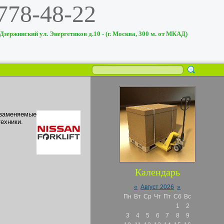
 778-48-22
 Дзержинский ул. Энергетиков д.10 - (г. Москва, 300 м. от МКАД)
заменяемые
ехники.
Календарь
«
Август 2026
»
Пн
Вт
Ср
Чт
Пт
Сб
Вс
1
2
3
4
5
6
7
8
9