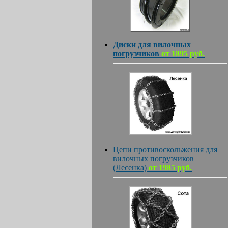
Диски для вилочных
погрузчиков
от 1895 руб.
Цепи противоскольжения для
вилочных погрузчиков
(Лесенка)
от 1985 руб.