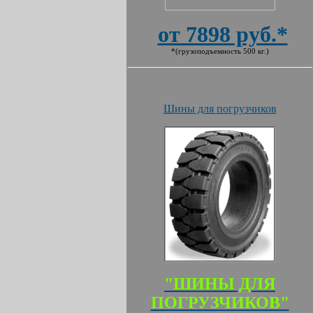
от 7898 руб.*
*(грузоподъемность 500 кг.)
Шины для погрузчиков
"ШИНЫ ДЛЯ
ПОГРУЗЧИКОВ"