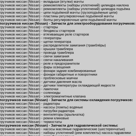
рузчиков ниссан (Nissan) - вкладыши (втулки) мачты
грузчиков ниссан (Nissan) - ремкомплекты (наборы уплотнений) цилиндра наклона
грузчиков ниссан (Nissan) - ремкомплекты (наборы уплотнений) цилиндра подъёма
грузчиков ниссан (Nissan) - цепи подъёмной мачты (грузоподъёмные цепи)
грузчиков ниссан (Nissan) - пластины регулировочные подъёмной мачты
грузчиков ниссан (Nissan) - болты регулировочные цепи подъёмной мачты
погрузчиков ниссан (Nissan) - Запчасти для электрооборудования погрузчиков:
рузчиков ниссан (Nissan) - стартеры
рузчиков ниссан (Nissan) - бендиксы стартеров
рузчиков ниссан (Nissan) - втягивающие реле стартеров
рузчиков ниссан (Nissan) - генераторы
рузчиков ниссан (Nissan) - щетки генератора
рузчиков ниссан (Nissan) - распределители зажигания (трамблёры)
грузчиков ниссан (Nissan) - крышки трамблера
рузчиков ниссан (Nissan) - провода трамблера
рузчиков ниссан (Nissan) - свечи зажигания
рузчиков ниссан (Nissan) - свечи накаливания
рузчиков ниссан (Nissan) - реле и предохранители
грузчиков ниссан (Nissan) - фары освещения
грузчиков ниссан (Nissan) - фонари задние комбинированные
рузчиков ниссан (Nissan) - фонари габаритные и поворотники
грузчиков ниссан (Nissan) - проблесковые маячки
рузчиков ниссан (Nissan) - датчики давления масла
грузчиков ниссан (Nissan) - датчики температуры охлаждающей жидкости
рузчиков ниссан (Nissan) - лампочки
рузчиков ниссан (Nissan) - соленоиды
рузчиков ниссан (Nissan) - электромагнитные клапана
погрузчиков ниссан (Nissan) - Запчасти для системы охлаждения погрузчиков:
рузчиков ниссан (Nissan) - радиаторы
грузчиков ниссан (Nissan) - насосы (помпы) водяные
рузчиков ниссан (Nissan) - патрубки радиатора
рузчиков ниссан (Nissan) - вентиляторы (крыльчатка)
рузчиков ниссан (Nissan) - ремни клиновые
рузчиков ниссан (Nissan) - термостаты
погрузчиков ниссан (Nissan) - Запчасти для гидравлической системы:
грузчиков ниссан (Nissan) - насосы масляные гидравлические (шестеренчатые)
рузчиков ниссан (Nissan) - наборы уплотнений (рем комплекты) насоса гидравлики