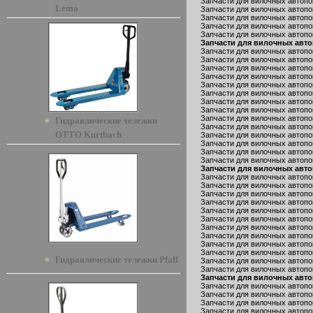
Запчасти для вилочных автопог
Lema
Запчасти для вилочных автопог
Запчасти для вилочных автопог
Запчасти для вилочных автопог
Запчасти для вилочных автопо
Запчасти для вилочных автоп
Запчасти для вилочных автопо
Запчасти для вилочных автопог
Запчасти для вилочных автопог
Запчасти для вилочных автопо
Запчасти для вилочных автопо
Запчасти для вилочных автопо
Запчасти для вилочных автопог
Запчасти для вилочных автопог
Запчасти для вилочных автопо
Гидравлические тележки
Запчасти для вилочных автопо
OTTO Kurtbach
Запчасти для вилочных автопог
Запчасти для вилочных автопог
Запчасти для вилочных автопог
Запчасти для вилочных автопо
Запчасти для вилочных авто
Запчасти для вилочных автопо
Запчасти для вилочных автопог
Запчасти для вилочных автопо
Запчасти для вилочных автопо
Запчасти для вилочных автопо
Запчасти для вилочных автопо
Запчасти для вилочных автопог
Запчасти для вилочных автопо
Запчасти для вилочных автопог
Запчасти для вилочных автопог
Гидравлические тележки Pfaff
Запчасти для вилочных автопог
Запчасти для вилочных автопог
Запчасти для вилочных авто
Запчасти для вилочных автопо
Запчасти для вилочных автопог
Запчасти для вилочных автопог
Запчасти для вилочных автопо