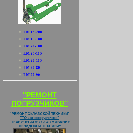
LM 15-200
LM 15-180
LM 20-100
LM 25-115
LM 20-115
LM 20-80
LM 20-90
"РЕМОНТ
ПОГРУЗЧИКОВ"
"РЕМОНТ СКЛАДСКОЙ ТЕХНИКИ"
"ТО автопогрузчиков"
"ТЕХНИЧЕСКОЕ ОБСЛУЖИВАНИЕ
СКЛАДСКОЙ ТЕХНИКИ"