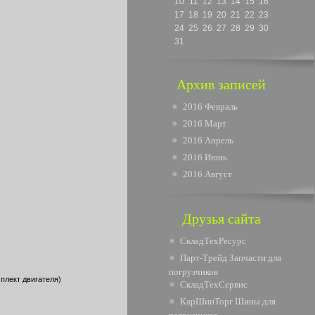
10
11
12
13
14
15
16
17
18
19
20
21
22
23
24
25
26
27
28
29
30
31
Архив записей
2016 Февраль
2016 Март
2016 Апрель
2016 Июнь
2016 Август
Друзья сайта
СкладТехРесурс
Парт-Трейд Запчасти для
погрузчиков
плект двигателя)
СкладТехСервис
КарШинТорг Шины для