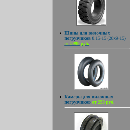
Шины для вилочных
погрузчиков
8,15-15 (28х9-15)
от 5998 руб.
Камеры для вилочных
погрузчиков
от 250 руб.