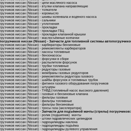
рузчиков ниссан (Nissan) - цепи масляного насоса
грузчиков ниссан (Nissan) - втулки клапана направляющие
рузчиков ниссан (Nissan) - толкатели
грузчиков ниссан (Nissan) - коромысло
рузчиков ниссан (Nissan) - шкивы коленвала и водяного насоса
рузчиков ниссан (Nissan) - сальники
рузчиков ниссан (Nissan) - уплотнения
рузчиков ниссан (Nissan) - прокладки
рузчиков ниссан (Nissan) - прокладки ГБЦ
рузчиков ниссан (Nissan) - прокладки клапанной крышки
грузчиков ниссан (Nissan) - маслосъёмные колпачки
погрузчиков ниссан (Nissan) - Запчасти для топливной системы автопогрузчико
грузчиков ниссан (Nissan) - карбюраторы бензиновые
грузчиков ниссан (Nissan) - ремкомплекты карбюраторов
грузчиков ниссан (Nissan) - насосы топливные
рузчиков ниссан (Nissan) - бензонасосы
рузчиков ниссан (Nissan) - форсунки в сборе
грузчиков ниссан (Nissan) - распылители форсунок
рузчиков ниссан (Nissan) - трубки топливные
рузчиков ниссан (Nissan) - редукторы газовые
грузчиков ниссан (Nissan) - мембраны газовых редукторов
рузчиков ниссан (Nissan) - ремкомплекты редуктора газового
грузчиков ниссан (Nissan) - шайбы форсунок и топливных трубок
рузчиков ниссан (Nissan) - фитинги газового оборудования погрузчиков
грузчиков ниссан (Nissan) - штуцеры
грузчиков ниссан (Nissan) - ТНВД (топливный насос высокого давления)
рузчиков ниссан (Nissan) - газовые и бензиновые клапана
рузчиков ниссан (Nissan) - фильтры газовые
грузчиков ниссан (Nissan) - фильтры топливные
грузчиков ниссан (Nissan) - фильтры бензиновые
рузчиков ниссан (Nissan) - тросы газа (акселератора)
рузчиков ниссан (Nissan) -
Запчасти для подъёмной мачты (стрелы) погрузчиков:
грузчиков ниссан (Nissan) - ролик (подшипник) мачты
рузчиков ниссан (Nissan) - штоки гидравлических цилиндров
рузчиков ниссан (Nissan) - гидроцилиндры наклона
грузчиков ниссан (Nissan) - гидроцилиндры подъёма
рузчиков ниссан (Nissan) - гидроцилиндры рулевого управления