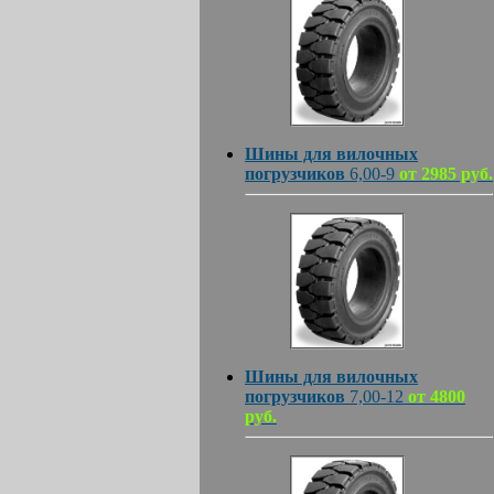
Шины для вилочных
погрузчиков
6,00-9
от 2985 руб.
Шины для вилочных
погрузчиков
7,00-12
от 4800
руб.