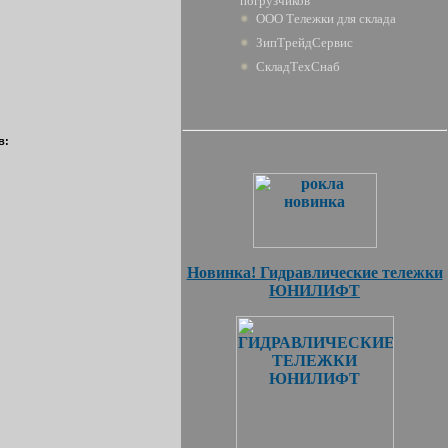
погрузчиков
ООО Тележки для склада
ЗипТрейдСервис
СкладТехСнаб
в:
Новинка! Гидравлические тележки
ЮНИЛИФТ