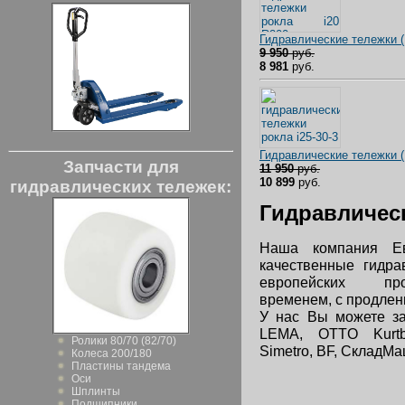
Гидравлические тележки 
9 950
руб.
8 981
руб.
Гидравлические тележки 
Запчасти для
11 950
руб.
10 899
руб.
гидравлических тележек:
Гидравличес
Наша компания Е
качественные гидра
европейских про
временем, с продленн
У нас Вы можете за
LEMA, OTTO Kurtbach
Ролики 80/70 (82/70)
Simetro, BF, СкладМаш
Колеса 200/180
Пластины тандема
Оси
Шплинты
Подшипники