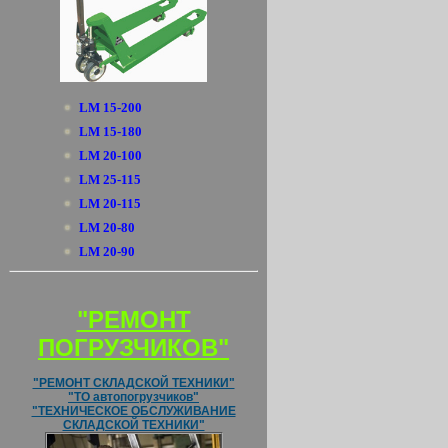
LM 15-200
LM 15-180
LM 20-100
LM 25-115
LM 20-115
LM 20-80
LM 20-90
"РЕМОНТ
ПОГРУЗЧИКОВ"
"РЕМОНТ СКЛАДСКОЙ ТЕХНИКИ"
"ТО автопогрузчиков"
"ТЕХНИЧЕСКОЕ ОБСЛУЖИВАНИЕ
СКЛАДСКОЙ ТЕХНИКИ"