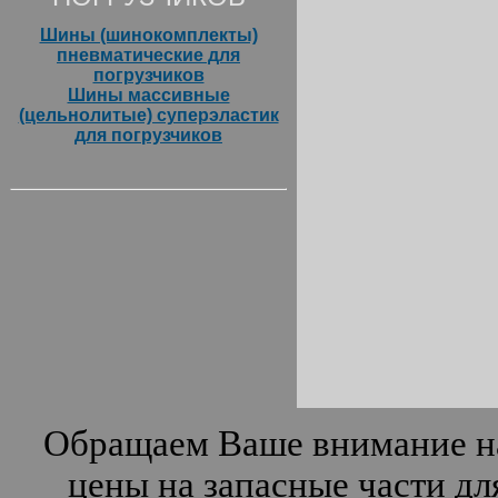
Шины (шинокомплекты)
пневматические для
погрузчиков
Шины массивные
(цельнолитые) суперэластик
для погрузчиков
Обращаем Ваше внимание на
цены на запасные части дл