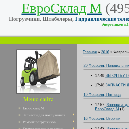
ЕвроСклад М
(49
Погрузчики, Штабелеры,
Гидравлические тел
Энергетиков д.10
Главная
»
2016
»
Февраль
29 Февраля, Понедельни
17:49
ВЫКУП БУ 
17:48
ЗАПЧАСТИ 
19 Февраля, Пятница
Меню сайта
17:57
Запчасти д
Евросклад М
ЕвроCклад М
(1)
Запчасти для погрузчиков
16 Февраля, Вторник
Ремонт погрузчиков
17:42
Запчасти д
Гидравлические тележки