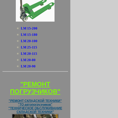
LM 15-200
LM 15-180
LM 20-100
LM 25-115
LM 20-115
LM 20-80
LM 20-90
"РЕМОНТ
ПОГРУЗЧИКОВ"
"РЕМОНТ СКЛАДСКОЙ ТЕХНИКИ"
"ТО автопогрузчиков"
"ТЕХНИЧЕСКОЕ ОБСЛУЖИВАНИЕ
СКЛАДСКОЙ ТЕХНИКИ"