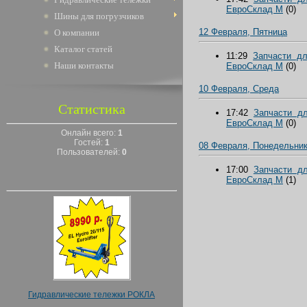
ЕвроCклад М
(0)
Шины для погрузчиков
12 Февраля, Пятница
О компании
Каталог статей
11:29
Запчасти дл
Наши контакты
ЕвроCклад М
(0)
10 Февраля, Среда
Статистика
17:42
Запчасти д
ЕвроCклад М
(0)
Онлайн всего:
1
Гостей:
1
08 Февраля, Понедельни
Пользователей:
0
17:00
Запчасти д
ЕвроCклад М
(1)
Гидравлические тележки РОКЛА