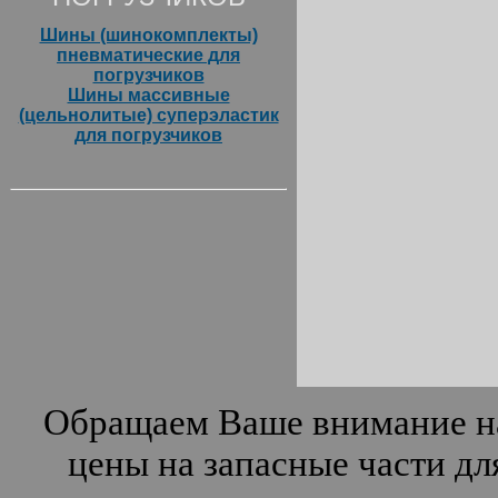
Шины (шинокомплекты)
пневматические для
погрузчиков
Шины массивные
(цельнолитые) суперэластик
для погрузчиков
Обращаем Ваше внимание на
цены на запасные части дл