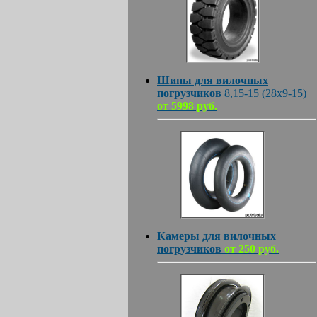
Шины для вилочных
погрузчиков
8,15-15 (28х9-15)
от 5998 руб.
Камеры для вилочных
погрузчиков
от 250 руб.