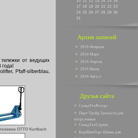
10
11
12
13
14
15
16
17
18
19
20
21
22
23
24
25
26
27
28
29
30
31
Архив записей
2016 Февраль
2016 Март
 тележки от ведущих
2016 Апрель
 года!
2016 Июнь
er, Pfaff-silberblau,
2016 Август
Друзья сайта
СкладТехРесурс
Парт-Трейд Запчасти для
погрузчиков
СкладТехСервис
тележки OTTO Kurtbach
КарШинТорг Шины для