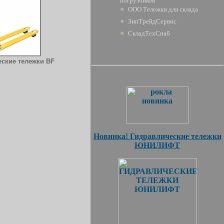
погрузчиков
ООО Тележки для склада
ЗипТрейдСервис
СкладТехСнаб
ские тележки BF
Новинка! Гидравлические тележки
ЮНИЛИФТ