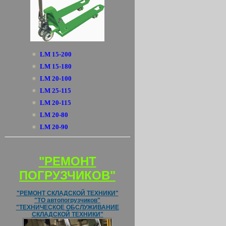
LM 15-200
LM 15-180
LM 20-100
LM 25-115
LM 20-115
LM 20-80
LM 20-90
"РЕМОНТ
ПОГРУЗЧИКОВ"
"РЕМОНТ СКЛАДСКОЙ ТЕХНИКИ"
"ТО автопогрузчиков"
"ТЕХНИЧЕСКОЕ ОБСЛУЖИВАНИЕ
СКЛАДСКОЙ ТЕХНИКИ"