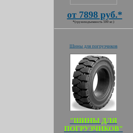
от 7898 руб.*
*(грузоподъемность 500 кг.)
Шины для погрузчиков
"ШИНЫ ДЛЯ
ПОГРУЗЧИКОВ"