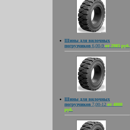
Шины для вилочных
погрузчиков
6,00-9
от 2985 руб.
Шины для вилочных
погрузчиков
7,00-12
от 4800
руб.