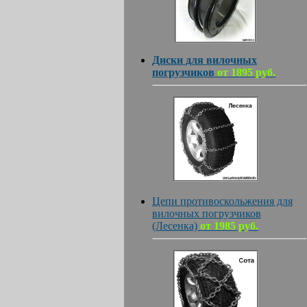
Диски для вилочных
погрузчиков
от 1895 руб.
Цепи противоскольжения для
вилочных погрузчиков
(Лесенка)
от 1985 руб.