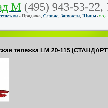
ад М
(495) 943-53-22,
 тележки
- Продажа,
Сервис
,
Запчасти
,
Шины
-
МО, г.
ская тележка LM 20-115 (СТАНДАР