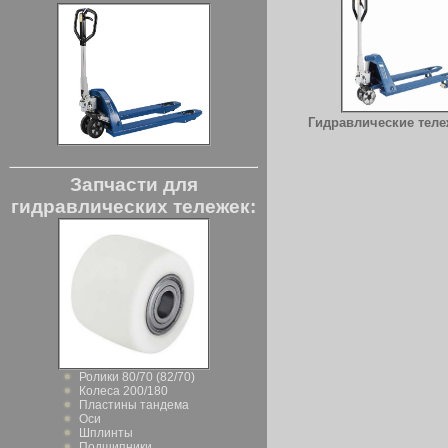
Гидравлические тележ
Запчасти для
гидравлических тележек:
Ролики 80/70 (82/70)
Колеса 200/180
Пластины тандема
Оси
Шплинты
Подшипники