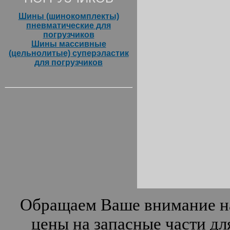
Шины (шинокомплекты)
пневматические для
погрузчиков
Шины массивные
(цельнолитые) суперэластик
для погрузчиков
Обращаем Ваше внимание на
цены на запасные части дл