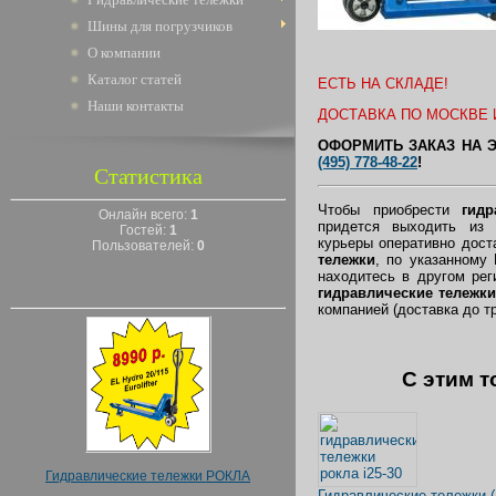
Шины для погрузчиков
О компании
Каталог статей
ЕСТЬ НА СКЛАДЕ!
Наши контакты
ДОСТАВКА ПО МОСКВЕ И
ОФОРМИТЬ ЗАКАЗ НА 
(495) 778-48-22
!
Статистика
Чтобы приобрести
гидр
Онлайн всего:
1
придется выходить из
Гостей:
1
курьеры оперативно дос
Пользователей:
0
тележки
, по указанному
находитесь в другом ре
гидравлические тележки
компанией (доставка до т
C этим т
Гидравлические тележки РОКЛА
Гидравлические тележки 