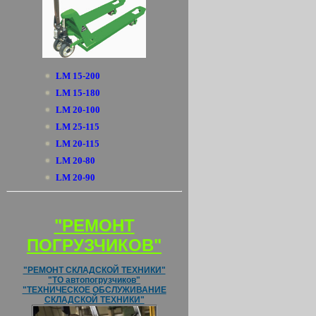
LM 15-200
LM 15-180
LM 20-100
LM 25-115
LM 20-115
LM 20-80
LM 20-90
"РЕМОНТ
ПОГРУЗЧИКОВ"
"РЕМОНТ СКЛАДСКОЙ ТЕХНИКИ"
"ТО автопогрузчиков"
"ТЕХНИЧЕСКОЕ ОБСЛУЖИВАНИЕ
СКЛАДСКОЙ ТЕХНИКИ"