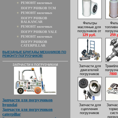
РЕМОНТ вилочных
ПОГРУЗЧИКОВ TCM
РЕМОНТ вилочных
ПОГРУЗЧИКОВ
BALKANCAR
Фильтры
Филь
РЕМОНТ вилочных
масляные для
топливн
погрузчиков от
погрузч
ПОГРУЗЧИКОВ YALE
129 руб.
259 
РЕМОНТ вилочных
ПОГРУЗЧИКОВ
CATERPILLAR
ВЫЕЗДНЫЕ БРИГАДЫ МЕХАНИКОВ ПО
РЕМОНТУ ПОГРУЗЧИКОВ
!
ЗАПЧАСТИ К ПОГРУЗЧИКАМ
Запчасти для
Трамбле
двигателей
погрузч
погрузчиков
7800 
Запчасти для погрузчиков
hyundai
Запчасти для
Запчас
сцепления
тормо
Запчасти для погрузчиков
погрузчиков
сист
caterpillar
погруз