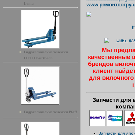
Lema
www.ремонтпогруз
h
Мы предла
Гидравлические тележки
качественные 
OTTO Kurtbach
брендов вилоч
клиент найде
для вилочного 
Запчасти для 
компа
Гидравлические тележки Pfaff
Запчасти для япо