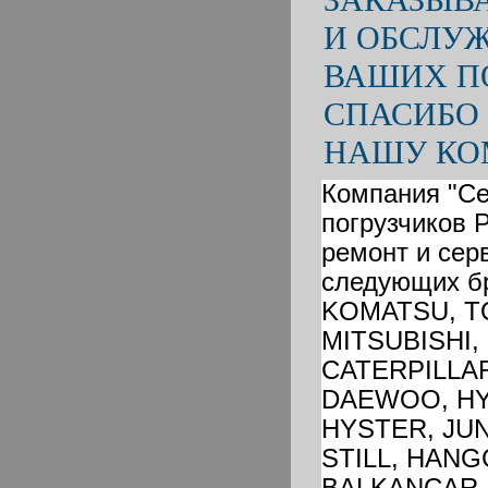
И ОБСЛУ
ВАШИХ П
СПАСИБО
НАШУ КО
Компания "Се
погрузчиков 
ремонт и сер
следующих бр
KOMATSU, T
MITSUBISHI,
CATERPILLA
DAEWOO, HY
HYSTER, JUN
STILL, HANG
BALKANCAR