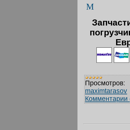
М
Запчаст
погрузчи
Ев
Просмотров:
maximtarasov
Комментарии 