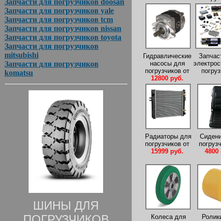
Запчасти для погрузчиков doosan
Запчасти для погрузчиков yale
Запчасти для погрузчиков tcm
Запчасти для погрузчиков nissan
Запчасти для погрузчиков toyota
Запчасти для погрузчиков
mitsubishi
Гидравлические
Запчас
насосы для
электро
Запчасти для погрузчиков
погрузчиков от
погруз
komatsu
12800 руб.
Радиаторы для
Сидени
погрузчиков от
погрузч
15999 руб.
4800 
ШИНЫ ДЛЯ
ПОГРУЗЧИКОВ
Колеса для
Ролик