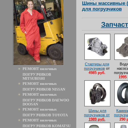
Шины массивные (
для погрузчиков
Запчаст
Стартеры для
Вод
погрузчиков
от
насос
РЕМОНТ вилочных
4985 руб.
погрузч
ПОГРУЗЧИКОВ
1995 
MITSUBISHI
РЕМОНТ вилочных
ПОГРУЗЧИКОВ NISSAN
РЕМОНТ вилочных
ПОГРУЗЧИКОВ DAEWOO
DOOSAN
РЕМОНТ вилочных
Шины для
Камер
погрузчиков от
погрузч
ПОГРУЗЧИКОВ TOYOTA
1989 руб.
290 
РЕМОНТ вилочных
ПОГРУЗЧИКОВ KOMATSU