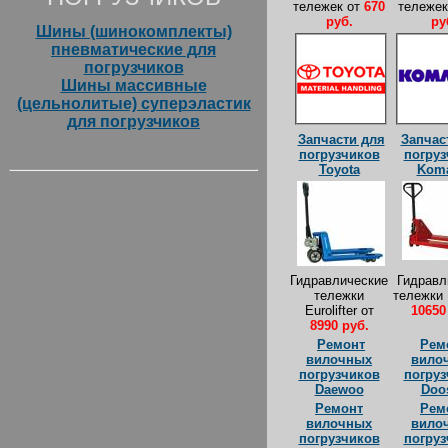
тележек от
670
тележек
руб.
ру
Шины (шинокомплекты)
пневматические для
погрузчиков
Шины массивные
(цельнолитые) суперэластик
для погрузчиков
Запчасти для
Запчас
погрузчиков
погруз
Toyota
Koma
Гидравлические
Гидравл
тележки
тележки 
Eurolifter
от
10650
8990 руб.
Ремонт
Рем
вилочных
вило
погрузчиков
погруз
Daewoo
Doo
Ремонт
Рем
вилочных
вило
погрузчиков
погруз