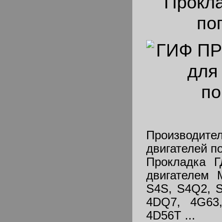
Прокл
по
Производ
двигателей п
Прокладка Г
двигателем M
S4S, S4Q2, S
4DQ7, 4G63
4D56T ...