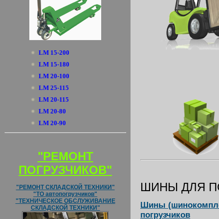
LM 15-200
LM 15-180
LM 20-100
LM 25-115
LM 20-115
LM 20-80
LM 20-90
"РЕМОНТ
ПОГРУЗЧИКОВ"
ШИНЫ ДЛЯ П
"РЕМОНТ СКЛАДСКОЙ ТЕХНИКИ"
"ТО автопогрузчиков"
"ТЕХНИЧЕСКОЕ ОБСЛУЖИВАНИЕ
Шины (шинокомпле
СКЛАДСКОЙ ТЕХНИКИ"
погрузчиков