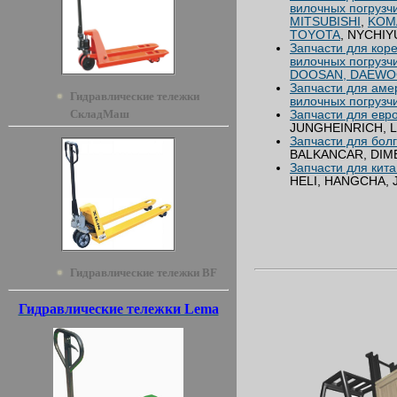
вилочных погрузч
MITSUBISHI
,
KOM
TOYOTA
, NYCHIY
Запчасти для кор
вилочных погрузч
DOOSAN, DAEW
Запчасти для аме
Гидравлические тележки
вилочных погрузч
СкладМаш
Запчасти для евр
JUNGHEINRICH, L
Запчасти для бол
BALKANCAR, DIM
Запчасти для кита
HELI, HANGCHA, 
Гидравлические тележки BF
Гидравлические тележки Lema