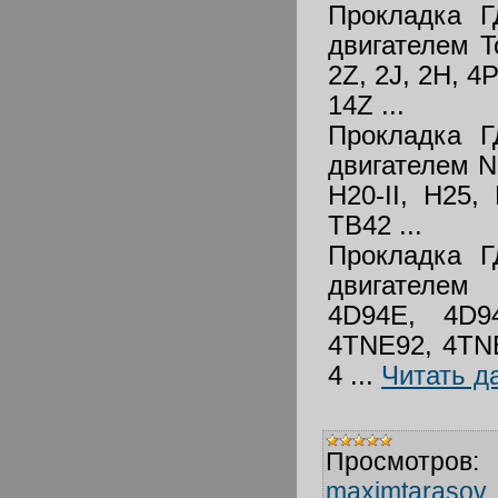
Прокладка Г
двигателем To
2Z, 2J, 2H, 4P
14Z ...
Прокладка Г
двигателем N
H20-II, H25,
TB42 ...
Прокладка Г
двигателем
4D94E, 4D9
4TNE92, 4TN
4
...
Читать д
Просмотров:
maximtarasov