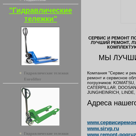
"Гидравлические
тележки"
СЕРВИС И РЕМОНТ П
ЛУЧШИЙ РЕМОНТ, Л
КОМПЛЕКТУ
МЫ ЛУЧШИ
Компания "Сервис и рем
Гидравлические тележки
ремонт и сервисное об
Eurolifter
погрузчиков: KOMATSU,
CATERPILLAR, DOOSAN
JUNGHEINRICH, LINDE,
Адреса нашего
www.сервисиремон
www.sirvp.ru
Гидравлические тележки
www.remont-pogruz