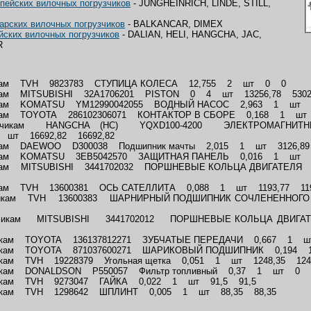
пейских вилочных погрузчиков
- JUNGHEINRICH, LINDE, STILL,
арских вилочных погрузчиков
- BALKANCAR, DIMEX
йских вилочных погрузчиков
- DALIAN, HELI, HANGCHA, JAC,
R
зчикам TVH 9823783 СТУПИЦА КОЛЕСА 12,755 2 шт 0 0
чикам MITSUBISHI 32A1706201 PISTON 0 4 шт 13256,78 5302
зчикам KOMATSU YM12990042055 ВОДНЫЙ НАСОС 2,963 1 шт 55
чикам TOYOTA 286102306071 КОНТАКТОР В СБОРЕ 0,168 1 шт 
рузчикам HANGCHA (HC) YQXD100-4200 ЭЛЕКТРОМАГНИТН
шт 16692,82 16692,82
чикам DAEWOO D300038 Подшипник мачты 2,015 1 шт 3126,89
зчикам KOMATSU 3EB5042570 ЗАЩИТНАЯ ПАНЕЛЬ 0,016 1 шт 6
зчикам MITSUBISHI 3441702032 ПОРШНЕВЫЕ КОЛЬЦА ДВИГАТЕЛ
чикам TVH 13600381 ОСЬ САТЕЛЛИТА 0,088 1 шт 1193,77 119
рузчикам TVH 13600383 ШАРНИРНЫЙ ПОДШИПНИК СОЧЛЕНЕННО
рузчикам MITSUBISHI 3441702012 ПОРШНЕВЫЕ КОЛЬЦА Д
зчикам TOYOTA 136137812271 ЗУБЧАТЫЕ ПЕРЕДАЧИ 0,667 1 шт
узчикам TOYOTA 871037600271 ШАРИКОВЫЙ ПОДШИПНИК 0,194 
зчикам TVH 19228379 Угольная щетка 0,051 1 шт 1248,35 124
узчикам DONALDSON P550057 Фильтр топливный 0,37 1 шт 0 
узчикам TVH 9273047 ГАЙКА 0,022 1 шт 91,5 91,5
узчикам TVH 1298642 ШПЛИНТ 0,005 1 шт 88,35 88,35