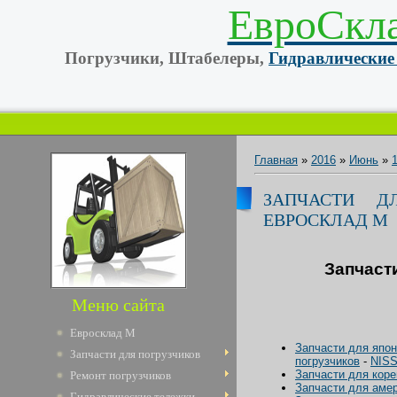
ЕвроСкл
Погрузчики, Штабелеры,
Гидравлические
Главная
»
2016
»
Июнь
»
ЗАПЧАСТИ Д
ЕВРОCКЛАД М
Запчаст
Меню сайта
Евросклад М
Запчасти для япо
Запчасти для погрузчиков
погрузчиков
-
NIS
Запчасти для коре
Ремонт погрузчиков
Запчасти для амер
Гидравлические тележки