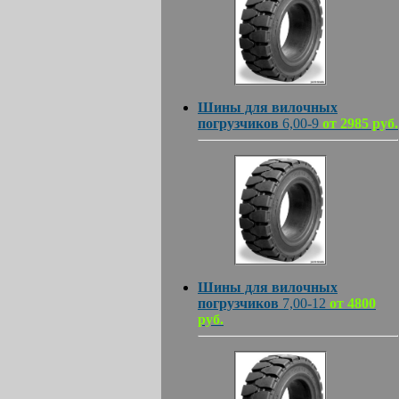
Шины для вилочных
погрузчиков
6,00-9
от 2985 руб.
Шины для вилочных
погрузчиков
7,00-12
от 4800
руб.