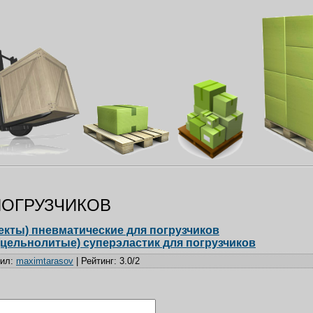
ПОГРУЗЧИКОВ
кты) пневматические для погрузчиков
цельнолитые) суперэластик для погрузчиков
вил
:
maximtarasov
|
Рейтинг
:
3.0
/
2