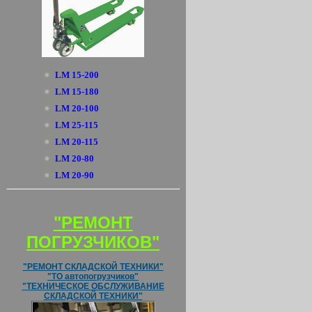
LM 15-200
LM 15-180
LM 20-100
LM 25-115
LM 20-115
LM 20-80
LM 20-90
"РЕМОНТ
ПОГРУЗЧИКОВ"
"РЕМОНТ СКЛАДСКОЙ ТЕХНИКИ"
"ТО автопогрузчиков"
"ТЕХНИЧЕСКОЕ ОБСЛУЖИВАНИЕ
СКЛАДСКОЙ ТЕХНИКИ"