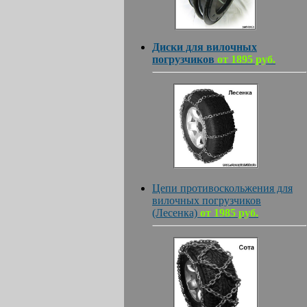
Диски для вилочных
погрузчиков
от 1895 руб.
Цепи противоскольжения для
вилочных погрузчиков
(Лесенка)
от 1985 руб.