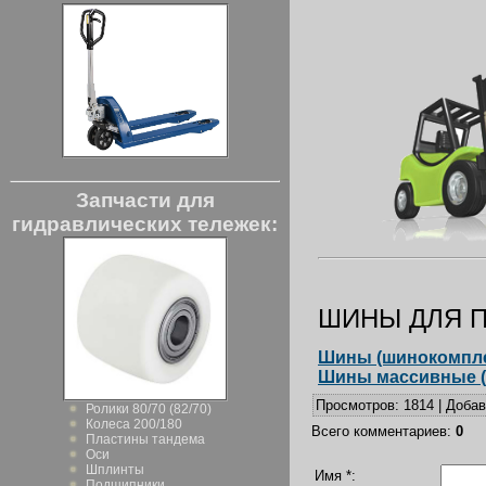
Запчасти для
гидравлических тележек:
ШИНЫ ДЛЯ 
Шины (шинокомпле
Шины массивные (
Просмотров
:
1814
|
Доба
Ролики 80/70 (82/70)
Колеса 200/180
Всего комментариев
:
0
Пластины тандема
Оси
Шплинты
Имя *:
Подшипники