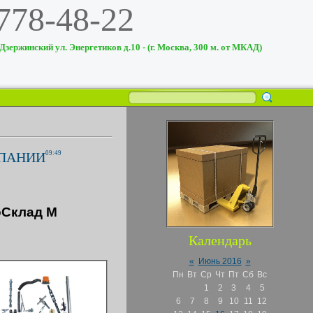
 778-48-22
 Дзержинский ул. Энергетиков д.10 - (г. Москва, 300 м. от МКАД)
ПАНИИ
09:49
оCклад М
Календарь
«
Июнь 2016
»
Пн
Вт
Ср
Чт
Пт
Сб
Вс
1
2
3
4
5
6
7
8
9
10
11
12