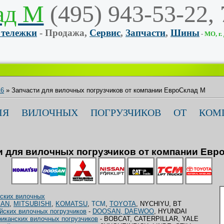
ад М
(495) 943-53-22,
 тележки
- Продажа,
Сервис
,
Запчасти
,
Шины
-
МО, г.
16
» Запчасти для вилочных погрузчиков от компании ЕвроCклад М
ЛЯ ВИЛОЧНЫХ ПОГРУЗЧИКОВ ОТ КОМ
и для вилочных погрузчиков от компании Евр
нских вилочных
SAN
,
MITSUBISHI
,
KOMATSU
,
TCM
,
TOYOTA
, NYCHIYU, BT
йских вилочных погрузчиков
-
DOOSAN, DAEWOO
, HYUNDAI
иканских вилочных погрузчиков
- BOBCAT, CATERPILLAR, YALE