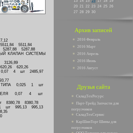
13
14
15
16
17
18
19
20
21
22
23
24
25
26
27
28
29
30
Архив записей
2016 Февраль
7,12
11,84 5511,84
2016 Март
5287,88 5287,88
ЫЙ КЛАПАН СИСТЕМЫ
2016 Апрель
2016 Июнь
 3126,89
20,26 620,26
2016 Август
Я 0,07 4 шт 2485,97
3,77
ГО ТИПА 0,025 1 шт
Друзья сайта
ВИГАТЕЛЯ 0,07 4 шт
СкладТехРесурс
 8380,78 8380,78
Парт-Трейд Запчасти для
1 шт 995,13 995,13
погрузчиков
8,35
СкладТехСервис
0
КарШинТорг Шины для
погрузчиков
ООО Тележки для склада