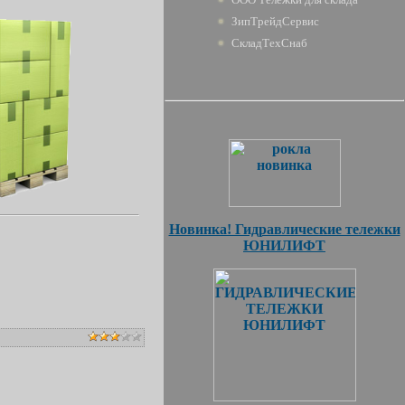
ЗипТрейдСервис
СкладТехСнаб
Новинка! Гидравлические тележки
ЮНИЛИФТ