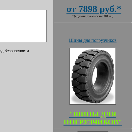
от 7898 руб.*
*(грузоподъемность 500 кг.)
Шины для погрузчиков
"ШИНЫ ДЛЯ
ПОГРУЗЧИКОВ"