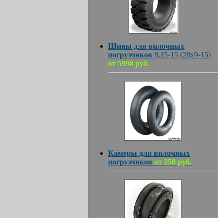
Шины для вилочных
погрузчиков
8,15-15 (28х9-15)
от 5998 руб.
Камеры для вилочных
погрузчиков
от 250 руб.