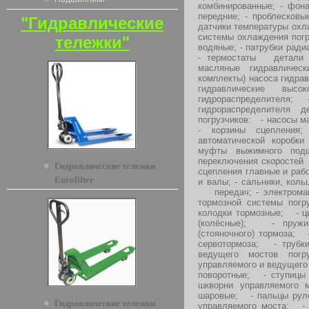
комбинированные; - фона
передние; - проблесковы
"Гидравлические
датчики температуры охл
системы охлаждения погру
тележки"
водяные; - патрубки ради
- термостаты детали 
масляные гидравличе
комплекты) насоса гидра
гидравлические в
гидрораспределителя; -
гидрораспределителя д
погрузчиков: - насосы м
- корзины сцепления
автоматической коробки
муфты выжимного подш
переключения скоростей
Гидравлические тележки
сцепления главные и рабо
Eurolifter
и валы; - сальники, коль
передач; - электромаг
тормозной системы пог
колодки тормозные; - ц
(колёсные); - пружи
(стояночного) тормоза; 
сервотормоза; - трубк
ведущего мостов пог
управляемого и ведущего
поворотные; - ступицы
шкворни управляемого 
шаровые; - пальцы руле
Гидравлические тележки
управляемого моста; - 