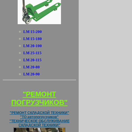
LM 15-200
LM 15-180
LM 20-100
LM 25-115
LM 20-115
LM 20-80
LM 20-90
"РЕМОНТ
ПОГРУЗЧИКОВ"
"РЕМОНТ СКЛАДСКОЙ ТЕХНИКИ"
"ТО автопогрузчиков"
"ТЕХНИЧЕСКОЕ ОБСЛУЖИВАНИЕ
СКЛАДСКОЙ ТЕХНИКИ"