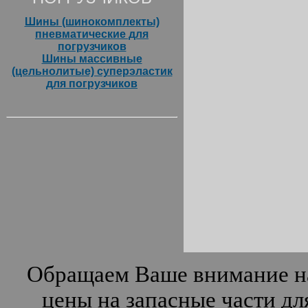
Шины (шинокомплекты)
пневматические для
погрузчиков
Шины массивные
(цельнолитые) суперэластик
для погрузчиков
Обращаем Ваше внимание на
цены на запасные части дл