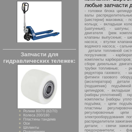
любые запчасти д
- головки блока цилиндр
валы распределительные
(шестерни) маховика; - 
кольца; - вкладыши коле
(шатунные); - шатуны;
двигателя (рем. комплек
клапаны выпускные; - ше
насоса; - втулки клапан
водяного насоса; - сальн
детали топливной систе
Запчасти для
погрузчиков: - карбюра
комплекты карбюраторов
гидравлических тележек:
сборе дизельных двига
трубки топливные; - р
редуктора газового; - ш
фитинги газового обор
(акселератора) детали п
(подшипник) подъёмно
цилиндров; - вкладыши
(наборы уплотнений) гид
комплекты (наборы упл
подъёма; - цепи подъём
пластины регулирово
Ролики 80/70 (82/70)
регулировочные ц
Колеса 200/180
электрооборудования по
Пластины тандема
распределители зажигани
Оси
детали; - свечи зажига
Шплинты
предохранители; - ф
Подшипники