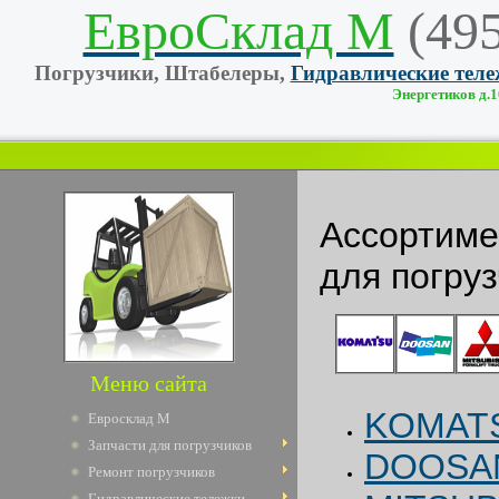
ЕвроСклад М
(49
Погрузчики, Штабелеры,
Гидравлические тел
Энергетиков д.10
Ассортим
для погру
Меню сайта
KOMAT
Евросклад М
Запчасти для погрузчиков
DOOSA
Ремонт погрузчиков
Гидравлические тележки