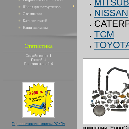
MITSUB
Шины для погрузчиков
NISSAN
О компании
Каталог статей
CATERP
Наши контакты
TCM
TOYOT
Статистика
Онлайн всего:
1
Гостей:
1
Пользователей:
0
Гидравлические тележки РОКЛА
компании ЕвроС