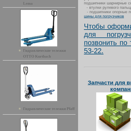
подшипники шарнирные с
Lema
- втулки рулевого пальц
- подшипники опорные по
шины для погрузчиков
Чтобы оформи
для погруз
позвонить по 
53-22.
Гидравлические тележки
OTTO Kurtbach
Запчасти для в
компан
Гидравлические тележки Pfaff