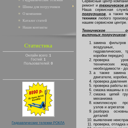
Сервисный центр компани
ремонт и
техническое о
Шины для погрузчиков
Наша сервисная служб
О компании
погрузчиков
, а также
т
техники
любого производ
Каталог статей
нашем сервисном центре.
Наши контакты
Техническое обс
вилочных погрузчиков
:
замена фильтров
Статистика
воздушных, т
гидравлических, т
коробки передач)
Онлайн всего:
1
Гостей:
1
проверка ур
Пользователей:
0
технических жид
необходимости - до
а также замена
двигателе, коробке
проверка давления 
проверка работы вс
смазка машины в со
смазка цепей гру
механизма
комплексную пр
узлов и агрегатов
разборка основ
деталей
выявление неиспра
Гидравлические тележки РОКЛА
проверка, отладка 