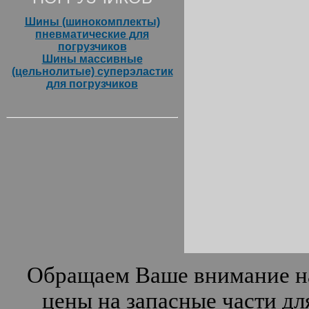
Шины (шинокомплекты)
пневматические для
погрузчиков
Шины массивные
(цельнолитые) суперэластик
для погрузчиков
Обращаем Ваше внимание на
цены на запасные части дл