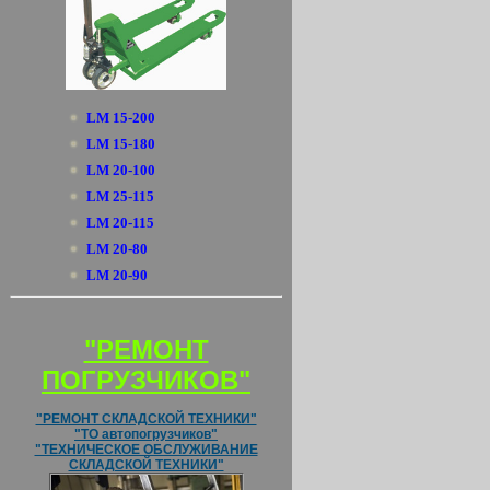
LM 15-200
LM 15-180
LM 20-100
LM 25-115
LM 20-115
LM 20-80
LM 20-90
"РЕМОНТ
ПОГРУЗЧИКОВ"
"РЕМОНТ СКЛАДСКОЙ ТЕХНИКИ"
"ТО автопогрузчиков"
"ТЕХНИЧЕСКОЕ ОБСЛУЖИВАНИЕ
СКЛАДСКОЙ ТЕХНИКИ"