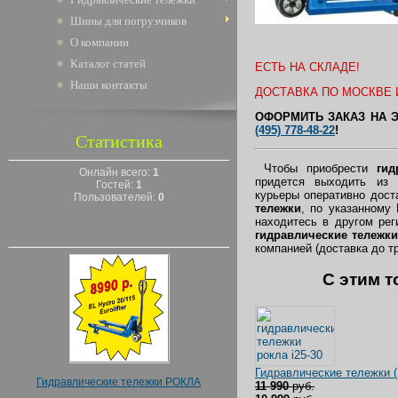
Шины для погрузчиков
О компании
Каталог статей
ЕСТЬ НА СКЛАДЕ!
Наши контакты
ДОСТАВКА ПО МОСКВЕ 
ОФОРМИТЬ ЗАКАЗ НА 
(495) 778-48-22
!
Статистика
Чтобы приобрести
гид
Онлайн всего:
1
придется выходить из
Гостей:
1
курьеры оперативно дос
Пользователей:
0
тележки
, по указанному
находитесь в другом ре
гидравлические тележки
компанией (доставка до т
C этим т
Гидравлические тележки 
Гидравлические тележки РОКЛА
11 990
руб.