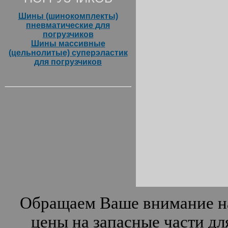
Шины (шинокомплекты)
пневматические для
погрузчиков
Шины массивные
(цельнолитые) суперэластик
для погрузчиков
Обращаем Ваше внимание на
цены на запасные части дл