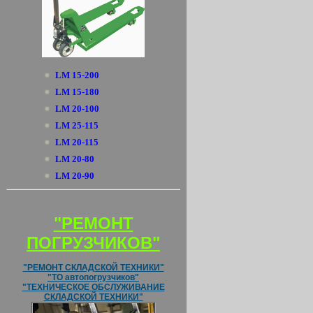
LM 15-200
LM 15-180
LM 20-100
LM 25-115
LM 20-115
LM 20-80
LM 20-90
"РЕМОНТ
ПОГРУЗЧИКОВ"
"РЕМОНТ СКЛАДСКОЙ ТЕХНИКИ"
"ТО автопогрузчиков"
"ТЕХНИЧЕСКОЕ ОБСЛУЖИВАНИЕ
СКЛАДСКОЙ ТЕХНИКИ"