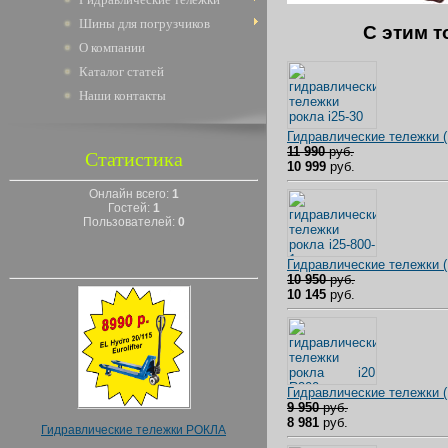
Шины для погрузчиков
C этим т
О компании
Каталог статей
Наши контакты
Гидравлические тележки 
11 990
руб.
Статистика
10 999
руб.
Онлайн всего:
1
Гостей:
1
Пользователей:
0
Гидравлические тележки
10 950
руб.
10 145
руб.
Гидравлические тележки 
9 950
руб.
8 981
руб.
Гидравлические тележки РОКЛА