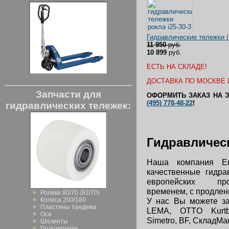
Гидравлические тележки 
11 950
руб.
10 899
руб.
ЕСТЬ НА СКЛАДЕ!
ДОСТАВКА ПО МОСКВЕ И
Запчасти для
ОФОРМИТЬ ЗАКАЗ НА 
(495) 778-48-22
!
гидравлических тележек:
Гидравличес
Наша компания Е
качественные гидра
европейских про
временем, с продленн
Ролики 80/70 (82/70)
У нас Вы можете за
Колеса 200/180
Пластины тандема
LEMA, OTTO Kurtbach
Оси
Simetro, BF, СкладМаш
Шплинты
Подшипники