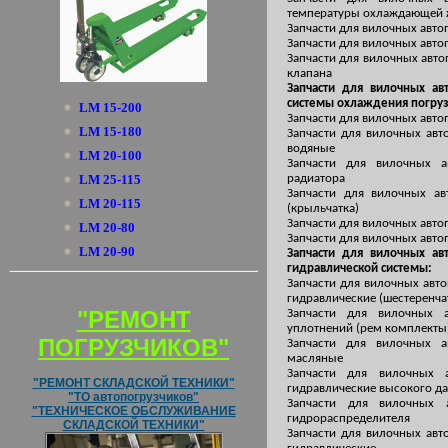
температуры охлаждающей 
Запчасти для вилочных авто
Запчасти для вилочных авто
Запчасти для вилочных авто
клапана
Запчасти для вилочных ав
системы охлаждения погруз
LM 15-200
Запчасти для вилочных авто
LM 15-180
Запчасти для вилочных авт
водяные
LM 20-100
Запчасти для вилочных а
LM 25-115
радиатора
Запчасти для вилочных ав
LM 20-115
(крыльчатка)
Запчасти для вилочных авто
LM 20-80
Запчасти для вилочных авто
LM 20-90
Запчасти для вилочных ав
гидравлической системы:
Запчасти для вилочных авт
гидравлические (шестеренча
"РЕМОНТ
Запчасти для вилочных 
уплотнений (рем комплекты
ПОГРУЗЧИКОВ"
Запчасти для вилочных а
масляные
Запчасти для вилочных 
"РЕМОНТ СКЛАДСКОЙ ТЕХНИКИ"
гидравлические высокого да
"ТО автопогрузчиков"
Запчасти для вилочных 
"ТЕХНИЧЕСКОЕ ОБСЛУЖИВАНИЕ
гидрораспределителя
СКЛАДСКОЙ ТЕХНИКИ"
Запчасти для вилочных авт