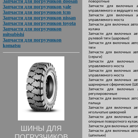
Запчасти для погрузчиков doosan
поворотные
Запчасти для погрузчиков yale
Запчасти для вилочных 
управляемого и ведущего м
Запчасти для погрузчиков tcm
Запчасти для вилочных 
Запчасти для погрузчиков nissan
управляемого моста
Запчасти для погрузчиков toyota
Запчасти для вилочных авт
Запчасти для погрузчиков
кулака
mitsubishi
Запчасти для вилочных ав
рулевой тяги (шаровые)
Запчасти для погрузчиков
Запчасти для вилочных авт
komatsu
тяги
Запчасти для вилочных ав
(серьги)
Запчасти для вилочных 
управляемого моста
Запчасти для вилочных ав
управляемого моста
Запчасти для вилочных а
шарнирные сферические (Ш
Запчасти для вилочных
регулировочные
Запчасти для вилочных авт
пальца
Запчасти для вилочных а
игольчатые шкворней
Запчасти для вилочных а
опорные поворотного кулак
ШИНЫ ДЛЯ
Запчасти для вилочных авто
Запчасти для вилочных авт
ПОГРУЗЧИКОВ
(шпильки)