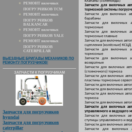
клапаны (соленоиды)
РЕМОНТ вилочных
Запчасти для вилочных ав
ПОГРУЗЧИКОВ TCM
тормозной системы погрузч
РЕМОНТ вилочных
Запчасти для вилочных а
барабаны
ПОГРУЗЧИКОВ
Запчасти для вилочных 
BALKANCAR
тормозные
РЕМОНТ вилочных
Запчасти для вилочных а
ПОГРУЗЧИКОВ YALE
тормозные главные
РЕМОНТ вилочных
Запчасти для вилочных авто
сцепления (колёсные) КСЦД
ПОГРУЗЧИКОВ
Запчасти для вилочных 
CATERPILLAR
тормозные
ВЫЕЗДНЫЕ БРИГАДЫ МЕХАНИКОВ ПО
Запчасти для вилочных 
РЕМОНТУ ПОГРУЗЧИКОВ
!
возвратные
Запчасти для вилочных ав
(стояночного) тормоза
ЗАПЧАСТИ К ПОГРУЗЧИКАМ
Запчасти для вилочных авт
пластины тормозные серво
Запчасти для вилочных авто
Запчасти для вилочных авто
Запчасти для вилочных авт
тормоза
Запчасти для вилочных авто
Запчасти для вилочных ав
Запчасти для погрузчиков
управляемого и ведущего м
Запчасти для вилочных а
hyundai
ступицы управляемого и ве
Запчасти для погрузчиков
Запчасти для вилочных авто
caterpillar
Запчасти для вилочных 