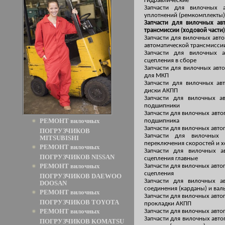
гидравлические
Запчасти для вилочных 
уплотнений (ремкомплекты)
Запчасти для вилочных ав
трансмиссии (ходовой части)
Запчасти для вилочных авт
автоматической трансмисси
Запчасти для вилочных 
сцепления в сборе
Запчасти для вилочных авт
для МКП
Запчасти для вилочных ав
диски АКПП
Запчасти для вилочных а
подшипники
Запчасти для вилочных авт
РЕМОНТ вилочных
подшипника
Запчасти для вилочных авто
ПОГРУЗЧИКОВ
Запчасти для вилочных
MITSUBISHI
переключения скоростей и х
РЕМОНТ вилочных
Запчасти для вилочных а
ПОГРУЗЧИКОВ NISSAN
сцепления главные
РЕМОНТ вилочных
Запчасти для вилочных авто
сцепления
ПОГРУЗЧИКОВ DAEWOO
Запчасти для вилочных а
DOOSAN
соединения (карданы) и вал
РЕМОНТ вилочных
Запчасти для вилочных авто
ПОГРУЗЧИКОВ TOYOTA
прокладки АКПП
РЕМОНТ вилочных
Запчасти для вилочных авто
Запчасти для вилочных авто
ПОГРУЗЧИКОВ KOMATSU