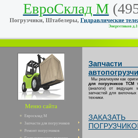
ЕвроСклад М
(49
Погрузчики, Штабелеры,
Гидравлические тел
Энергетиков д.10
Запчаст
автопогрузч
Мы реализуем как ориг
для погрузчиков TCM
т
(аналоги) от ведущих 
запчастей для вилочных 
техники.
Меню сайта
ЗАКАЗАТЬ
Евросклад М
Запчасти для погрузчиков
ПОГРУЗЧИКО
Ремонт погрузчиков
Гидравлические тележки