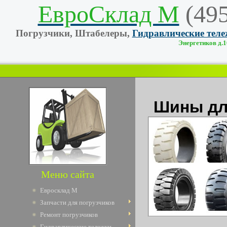
ЕвроСклад М
(49
Погрузчики, Штабелеры,
Гидравлические тел
Энергетиков д.10
Шины дл
Меню сайта
Евросклад М
Запчасти для погрузчиков
Ремонт погрузчиков
Гидравлические тележки