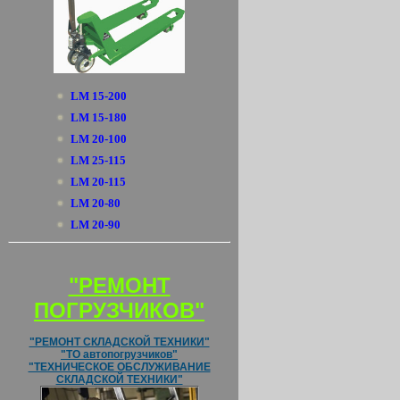
LM 15-200
LM 15-180
LM 20-100
LM 25-115
LM 20-115
LM 20-80
LM 20-90
"РЕМОНТ
ПОГРУЗЧИКОВ"
"РЕМОНТ СКЛАДСКОЙ ТЕХНИКИ"
"ТО автопогрузчиков"
"ТЕХНИЧЕСКОЕ ОБСЛУЖИВАНИЕ
СКЛАДСКОЙ ТЕХНИКИ"