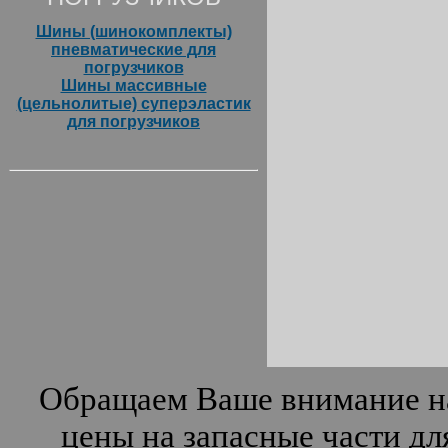
Шины (шинокомплекты)
пневматические для
погрузчиков
Шины массивные
(цельнолитые) суперэластик
для погрузчиков
Обращаем Ваше внимание на
цены на запасные части дл