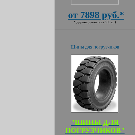
от 7898 руб.*
*(грузоподъемность 500 кг.)
Шины для погрузчиков
"ШИНЫ ДЛЯ
ПОГРУЗЧИКОВ"