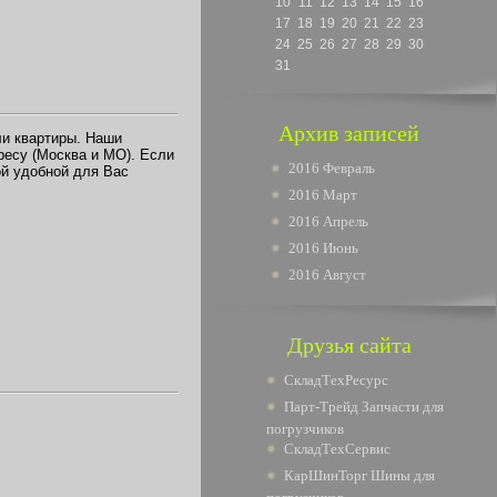
10
11
12
13
14
15
16
17
18
19
20
21
22
23
24
25
26
27
28
29
30
31
Архив записей
и квартиры. Наши
ресу (Москва и МО). Если
2016 Февраль
й удобной для Вас
2016 Март
2016 Апрель
2016 Июнь
2016 Август
Друзья сайта
СкладТехРесурс
Парт-Трейд Запчасти для
погрузчиков
СкладТехСервис
КарШинТорг Шины для