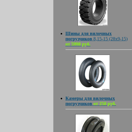
Шины для вилочных
погрузчиков
8,15-15 (28х9-15)
от 5998 руб.
Камеры для вилочных
погрузчиков
от 250 руб.