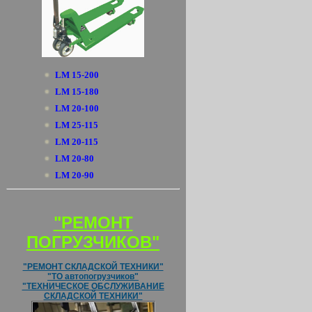
LM 15-200
LM 15-180
LM 20-100
LM 25-115
LM 20-115
LM 20-80
LM 20-90
"РЕМОНТ
ПОГРУЗЧИКОВ"
"РЕМОНТ СКЛАДСКОЙ ТЕХНИКИ"
"ТО автопогрузчиков"
"ТЕХНИЧЕСКОЕ ОБСЛУЖИВАНИЕ
СКЛАДСКОЙ ТЕХНИКИ"