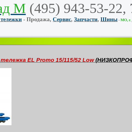
ад М
(495) 943-53-22,
 тележки
- Продажа,
Сервис
,
Запчасти
,
Шины
-
МО, г.
 тележка EL Promo 15/115/52 Low
(НИЗКОПРО