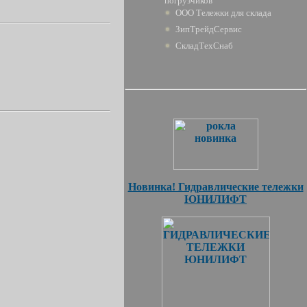
погрузчиков
ООО Тележки для склада
ЗипТрейдСервис
СкладТехСнаб
Новинка! Гидравлические тележки
ЮНИЛИФТ