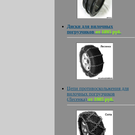
Диски для вилочных
погрузчиков
от 1895 руб.
Цепи противоскольжения для
вилочных погрузчиков
(Лесенка)
от 1985 руб.