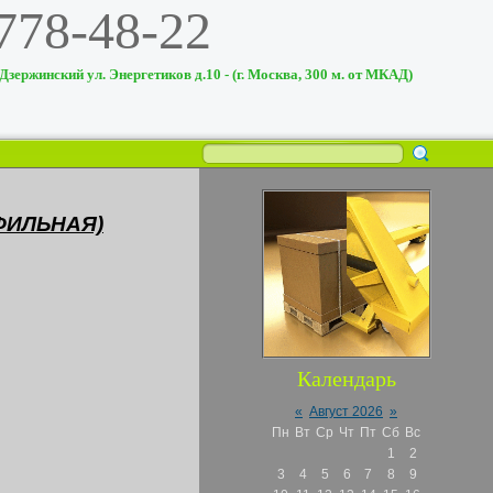
 778-48-22
 Дзержинский ул. Энергетиков д.10 - (г. Москва, 300 м. от МКАД)
ФИЛЬНАЯ)
Календарь
«
Август 2026
»
Пн
Вт
Ср
Чт
Пт
Сб
Вс
1
2
3
4
5
6
7
8
9