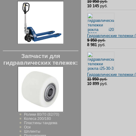
10 950
руб.
10 145
руб.
Гидравлические тележки 
9 950
руб.
8 981
руб.
Запчасти для
гидравлических тележек:
Гидравлические тележки 
11 950
руб.
10 899
руб.
Ролики 80/70 (82/70)
Колеса 200/180
Пластины тандема
Оси
Шплинты
Подшипники