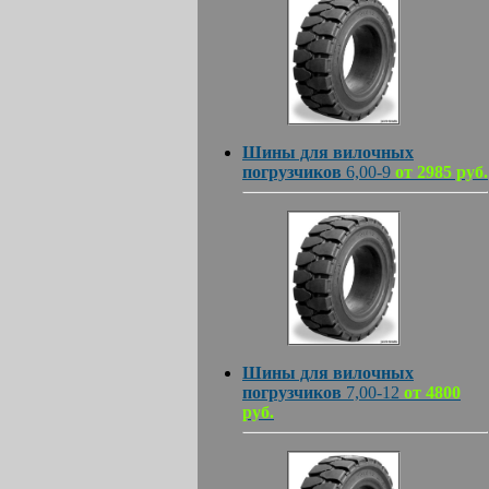
Шины для вилочных
погрузчиков
6,00-9
от 2985 руб.
Шины для вилочных
погрузчиков
7,00-12
от 4800
руб.