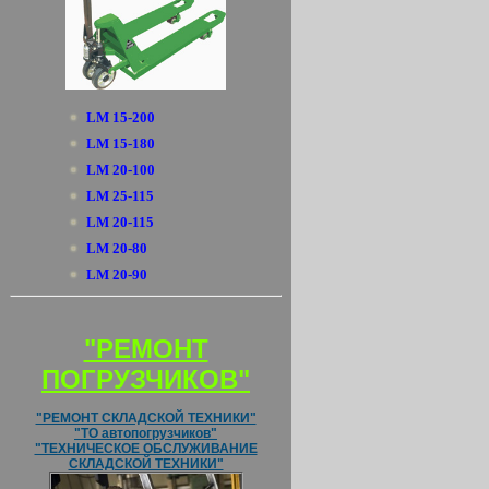
LM 15-200
LM 15-180
LM 20-100
LM 25-115
LM 20-115
LM 20-80
LM 20-90
"РЕМОНТ
ПОГРУЗЧИКОВ"
"РЕМОНТ СКЛАДСКОЙ ТЕХНИКИ"
"ТО автопогрузчиков"
"ТЕХНИЧЕСКОЕ ОБСЛУЖИВАНИЕ
СКЛАДСКОЙ ТЕХНИКИ"