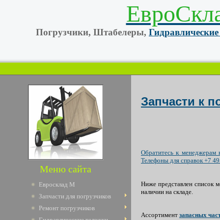
ЕвроСкл
Погрузчики, Штабелеры,
Гидравлические
Запчасти к п
Обратитесь к менеджерам 
Телефоны для справок +7 49
Меню сайта
Ниже представлен список м
Евросклад М
наличии на складе.
Запчасти для погрузчиков
Ремонт погрузчиков
Ассортимент
запасных час
Гидравлические тележки