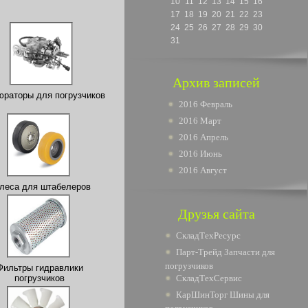
10
11
12
13
14
15
16
17
18
19
20
21
22
23
24
25
26
27
28
29
30
31
Архив записей
раторы для погрузчиков
2016 Февраль
2016 Март
2016 Апрель
2016 Июнь
2016 Август
леса для штабелеров
Друзья сайта
СкладТехРесурс
Парт-Трейд Запчасти для
погрузчиков
Фильтры гидравлики
погрузчиков
СкладТехСервис
КарШинТорг Шины для