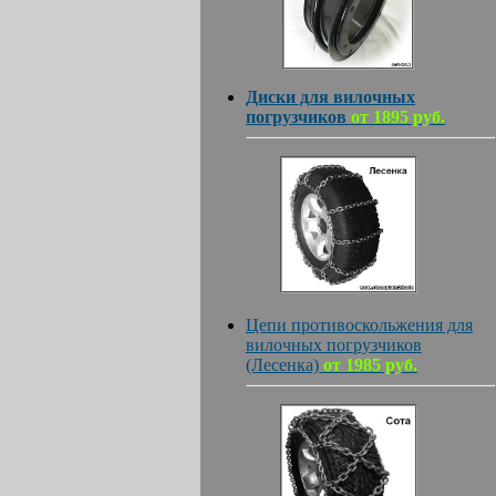
Диски для вилочных
погрузчиков
от 1895 руб.
Цепи противоскольжения для
вилочных погрузчиков
(Лесенка)
от 1985 руб.