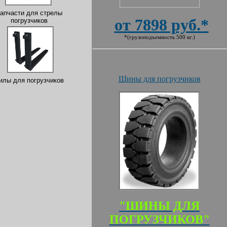
апчасти для стрелы
от 7898 руб.*
погрузчиков
*(грузоподъемность 500 кг.)
Шины для погрузчиков
илы для погрузчиков
"ШИНЫ ДЛЯ
ПОГРУЗЧИКОВ"