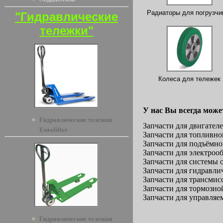
Радиаторы для погрузчи
"Гидравлические
тележки"
Колеса для тележек
У нас Вы всегда може
Гидравлические тележки
Запчасти для двигател
Eurolifter
Запчасти для топливн
Запчасти для подъёмно
Запчасти для электроо
Запчасти для системы
Запчасти для гидравл
Запчасти для трансмис
Запчасти для тормозно
Запчасти для управляе
Гидравлические тележки