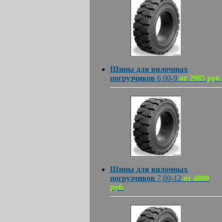
Шины для вилочных
погрузчиков
6,00-9
от 2985 руб.
Шины для вилочных
погрузчиков
7,00-12
от 4800
руб.