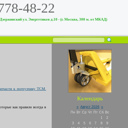
 778-48-22
 Дзержинский ул. Энергетиков д.10 - (г. Москва, 300 м. от МКАД)
апчасти к погрузчику TCM.
Календарь
торые как правило всегда в
«
Август 2026
»
Пн
Вт
Ср
Чт
Пт
Сб
Вс
1
2
3
4
5
6
7
8
9