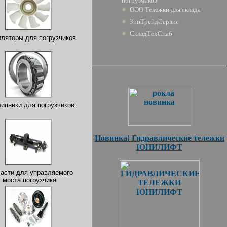
погрузчиков
ООО Тележки для склада
ЗипТрейдСервис
СкладТехСнаб
ляторы для погрузчиков
ипники для погрузчиков
Новинка! Гидравлические тележки
ЮНИЛИФТ
асти для управляемого
моста погрузчика