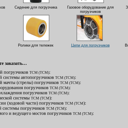
ков
Сидение для погрузчика
Газовое оборудование для
З
погрузчиков
Ролики для тележек
Цепи для погрузчиков
В
те заказать…
ей погрузчиков
:
TCM
(ТСМ)
ой системы автопогрузчиков
:
TCM
(ТСМ)
й мачты (стрелы) погрузчиков
:
TCM
(ТСМ)
борудования погрузчиков
:
TCM
(ТСМ)
 охлаждения погрузчиков
:
TCM
(ТСМ)
ической системы
):
TCM
(ТСМ
сии (ходовой части) погрузчиков
):
TCM
(ТСМ
й системы погрузчиков
:
TCM
(ТСМ)
мого и ведущего мостов погрузчиков
:
TCM
(ТСМ)