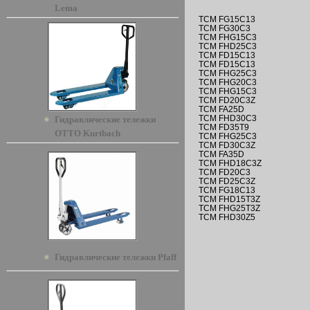
Lema
TCM FG15C13
TCM FG30C3
TCM FHG15C3
TCM FHD25C3
TCM FD15C13
TCM FD15C13
TCM FHG25C3
TCM FHG20C3
TCM FHG15C3
TCM FD20C3Z
TCM FA25D
TCM FHD30C3
Гидравлические тележки
TCM FD35T9
OTTO Kurtbach
TCM FHG25C3
TCM FD30C3Z
TCM FA35D
TCM F
Н
D18C3Z
TCM FD20C3
TCM FD25C3Z
TCM FG18C13
TCM FHD15T3Z
TCM FHG25T3Z
TCM FHD30Z5
Гидравлические тележки Pfaff