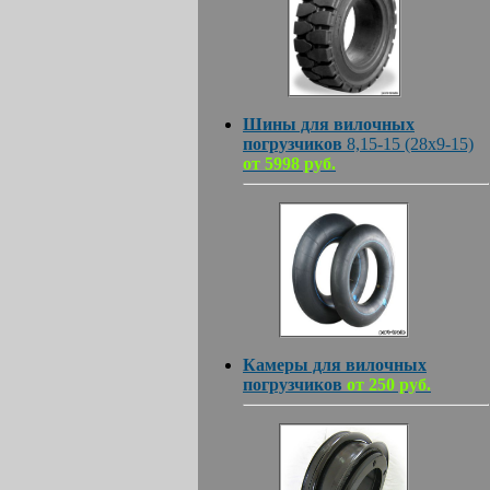
Шины для вилочных
погрузчиков
8,15-15 (28х9-15)
от 5998 руб.
Камеры для вилочных
погрузчиков
от 250 руб.