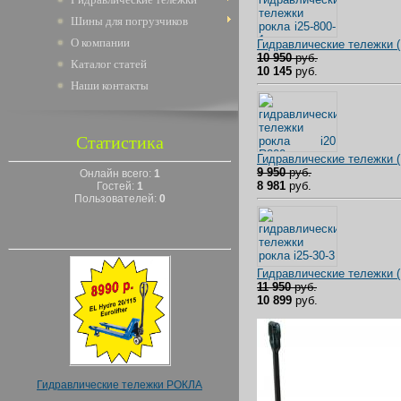
Шины для погрузчиков
О компании
Гидравлические тележки
10 950
руб.
Каталог статей
10 145
руб.
Наши контакты
Статистика
Гидравлические тележки 
9 950
руб.
Онлайн всего:
1
8 981
руб.
Гостей:
1
Пользователей:
0
Гидравлические тележки 
11 950
руб.
10 899
руб.
Гидравлические тележки РОКЛА