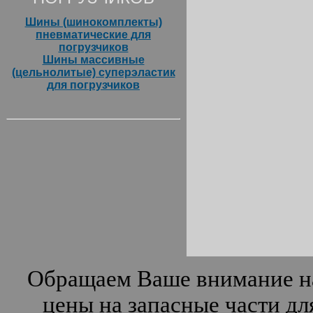
Шины (шинокомплекты)
пневматические для
погрузчиков
Шины массивные
(цельнолитые) суперэластик
для погрузчиков
Обращаем Ваше внимание на
цены на запасные части дл