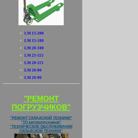
LM 15-200
LM 15-180
LM 20-100
LM 25-115
LM 20-115
LM 20-80
LM 20-90
"РЕМОНТ
ПОГРУЗЧИКОВ"
"РЕМОНТ СКЛАДСКОЙ ТЕХНИКИ"
"ТО автопогрузчиков"
"ТЕХНИЧЕСКОЕ ОБСЛУЖИВАНИЕ
СКЛАДСКОЙ ТЕХНИКИ"