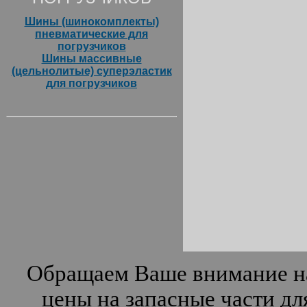
Шины (шинокомплекты)
пневматические для
погрузчиков
Шины массивные
(цельнолитые) суперэластик
для погрузчиков
Обращаем Ваше внимание на
цены на запасные части дл