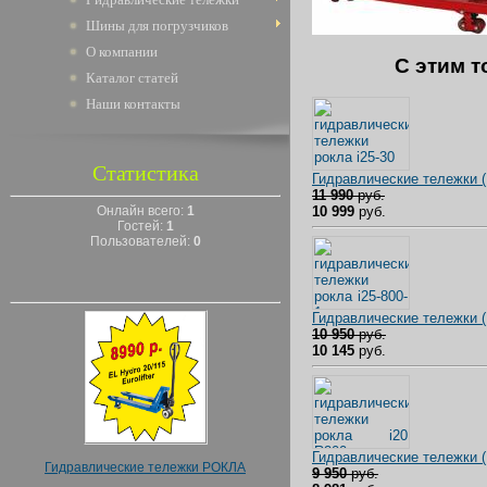
Шины для погрузчиков
О компании
C этим т
Каталог статей
Наши контакты
Статистика
Гидравлические тележки 
11 990
руб.
10 999
руб.
Онлайн всего:
1
Гостей:
1
Пользователей:
0
Гидравлические тележки
10 950
руб.
10 145
руб.
Гидравлические тележки 
Гидравлические тележки РОКЛА
9 950
руб.