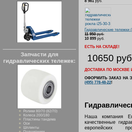
8 981
руб.
Гидравлические тележки 
11 950
руб.
10 899
руб.
ЕСТЬ НА СКЛАДЕ!
Запчасти для
10650 руб
гидравлических тележек:
ДОСТАВКА ПО МОСКВЕ И
ОФОРМИТЬ ЗАКАЗ НА 
(495) 778-48-22
!
Гидравличес
Ролики 80/70 (82/70)
Колеса 200/180
Наша компания Е
Пластины тандема
качественные гидра
Оси
европейских про
Шплинты
Подшипники