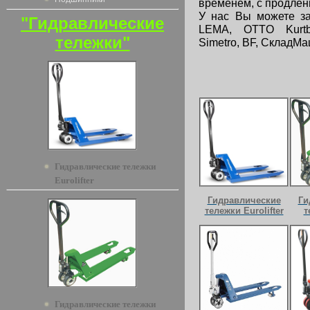
временем, с продленн
У нас Вы можете за
"Гидравлические
LEMA, OTTO Kurtbach
тележки"
Simetro, BF, СкладМаш
Гидравлические тележки
Eurolifter
Гидравлические
Ги
тележки Eurolifter
т
Гидравлические тележки