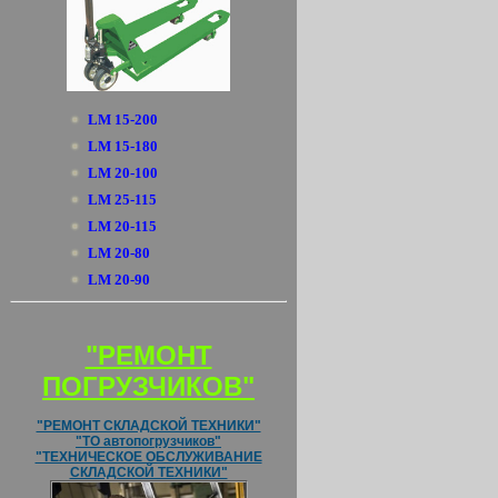
LM 15-200
LM 15-180
LM 20-100
LM 25-115
LM 20-115
LM 20-80
LM 20-90
"РЕМОНТ
ПОГРУЗЧИКОВ"
"РЕМОНТ СКЛАДСКОЙ ТЕХНИКИ"
"ТО автопогрузчиков"
"ТЕХНИЧЕСКОЕ ОБСЛУЖИВАНИЕ
СКЛАДСКОЙ ТЕХНИКИ"